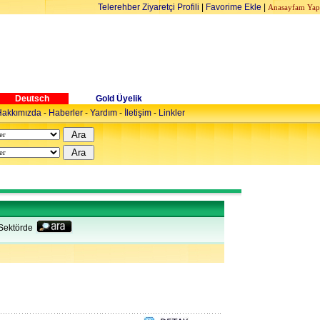
Telerehber Ziyaretçi Profili
|
Favorime Ekle
|
Anasayfam Yap
Deutsch
Gold Üyelik
akkımızda
-
Haberler
-
Yardım
-
İletişim
-
Linkler
Sektörde