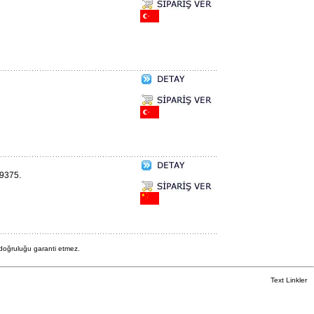
69375.
 doğruluğu garanti etmez.
Text Linkler