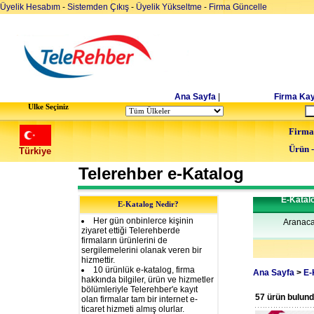
Üyelik Hesabım
-
Sistemden Çıkış
-
Üyelik Yükseltme
-
Firma Güncelle
Ana Sayfa
|
Firma Kay
Ulke Seçiniz
Firma
Ürün 
Türkiye
Telerehber e-Katalog
E-Katal
E-Katalog Nedir?
Her gün onbinlerce kişinin
Aranaca
ziyaret ettiği Telerehberde
firmaların ürünlerini de
sergilemelerini olanak veren bir
hizmettir.
10 ürünlük e-katalog, firma
Ana Sayfa
>
E-
hakkında bilgiler, ürün ve hizmetler
bölümleriyle Telerehber'e kayıt
57 ürün bulun
olan firmalar tam bir internet e-
ticaret hizmeti almış olurlar.