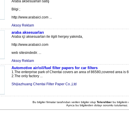
Araba aksesuarları satış
Bilgi ;
http://www.arabaici.com ...
Aksoy Reklam
araba aksesuarları
Araba içi aksesuarları ile ilgili herşey yakında,
http://www.arabaici.com
web sitesindedir. ...
Aksoy Reklam
Automotive air/oil/fuel filter papers for car filters
1.The enterprise park of Chentai covers an area of 86580,covered area is 
2.The only factory ...
Shijiazhuang Chentai Filter Paper Co.,Ltd
Bu bilgiler firmalar tarafından verilen bilgiler olup
Telerehber
bu bilgilerin
Ayrıca bu bilgilerden dolayı sorumlu tutulamaz.