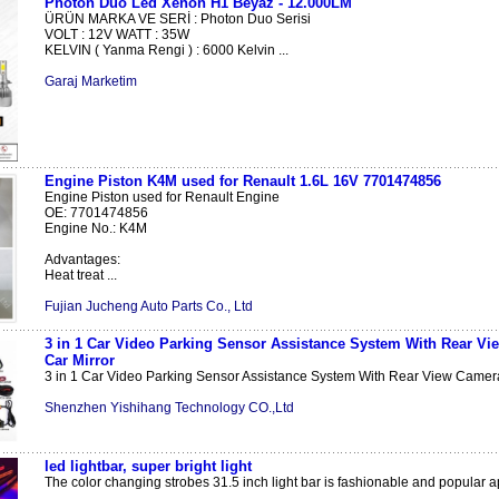
Photon Duo Led Xenon H1 Beyaz - 12.000LM
ÜRÜN MARKA VE SERİ : Photon Duo Serisi
VOLT : 12V WATT : 35W
KELVIN ( Yanma Rengi ) : 6000 Kelvin ...
Garaj Marketim
Engine Piston K4M used for Renault 1.6L 16V 7701474856
Engine Piston used for Renault Engine
OE: 7701474856
Engine No.: K4M
Advantages:
Heat treat ...
Fujian Jucheng Auto Parts Co., Ltd
3 in 1 Car Video Parking Sensor Assistance System With Rear V
Car Mirror
3 in 1 Car Video Parking Sensor Assistance System With Rear View Camera
Shenzhen Yishihang Technology CO.,Ltd
led lightbar, super bright light
The color changing strobes 31.5 inch light bar is fashionable and popular 