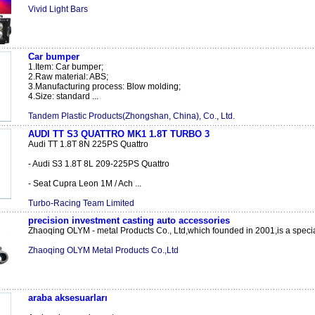
Vivid Light Bars
Car bumper
1.Item: Car bumper;
2.Raw material: ABS;
3.Manufacturing process: Blow molding;
4.Size: standard ...
Tandem Plastic Products(Zhongshan, China), Co., Ltd.
AUDI TT S3 QUATTRO MK1 1.8T TURBO 3
Audi TT 1.8T 8N 225PS Quattro
- Audi S3 1.8T 8L 209-225PS Quattro
- Seat Cupra Leon 1M / Ach ...
Turbo-Racing Team Limited
precision investment casting auto accessories
Zhaoqing OLYM - metal Products Co., Ltd,which founded in 2001,is a special
Zhaoqing OLYM Metal Products Co.,Ltd
araba aksesuarları