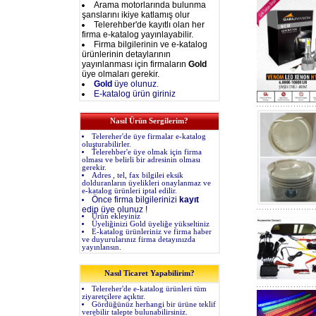
Arama motorlarında bulunma
şanslarını ikiye katlamış olur
Telerehber'de kayıtlı olan her
firma e-katalog yayınlayabilir.
Firma bilgilerinin ve e-katalog
ürünlerinin detaylarının
yayınlanması için firmaların
Gold
üye olmaları gerekir.
Gold
üye olunuz.
E-katalog ürün giriniz
Nasıl Ürün Sergilerim?
Telereher'de üye firmalar e-katalog
oluşturabilirler.
Telerehber'e üye olmak için firma
olması ve belirli bir adresinin olması
gerekir.
Adres , tel, fax bilgilei eksik
dolduranların üyelikleri onaylanmaz ve
e-katalog ürünleri iptal edilir.
Önce firma bilgilerinizi
kayıt
edip üye olunuz !
Ürün ekleyiniz
Üyeliğinizi Gold üyeliğe yükseltiniz
E-katalog ürünleriniz ve firma haber
ve duyurularınız firma detayınızda
yayınlansın.
Nasıl Ticaret Yapabilirim?
Telereher'de e-katalog ürünleri tüm
ziyaretçilere açıktır.
Gördüğünüz herhangi bir ürüne teklif
verebilir talepte bulunabilirsiniz.