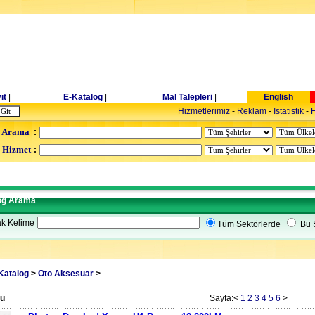
ıt
|
E-Katalog
|
Mal Talepleri
|
English
Hizmetlerimiz
-
Reklam
-
Istatistik
-
H
 Arama
:
- Hizmet
:
og Arama
k Kelime
Tüm Sektörlerde
Bu 
Katalog
>
Oto Aksesuar
>
du
Sayfa:<
1
2
3
4
5
6
>