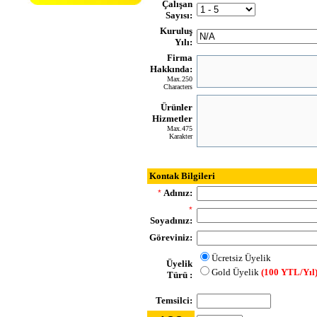
Çalışan
Sayısı:
Kuruluş
Yılı:
Firma
Hakkında:
Max.250
Characters
Ürünler
Hizmetler
Max.475
Karakter
Kontak Bilgileri
Adınız:
*
*
Soyadınız:
Göreviniz:
Ücretsiz Üyelik
Üyelik
Gold Üyelik
(100 YTL/Yıl
Türü :
Temsilci: