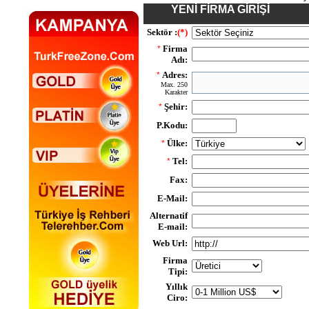
YENİ FİRMA GİRİŞİ
Sektör :
(*)
Firma
*
Adı:
Adres:
*
Max. 250
Karakter
Şehir:
*
P.Kodu:
Ülke:
*
Tel:
*
Fax:
E-Mail:
Alternatif
E-mail:
Web Url:
Firma
Tipi:
Yıllık
Ciro: