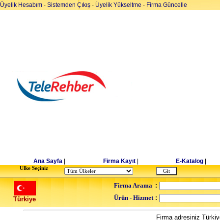
Üyelik Hesabım
-
Sistemden Çıkış
-
Üyelik Yükseltme
-
Firma Güncelle
Ana Sayfa
|
Firma Kayıt
|
E-Katalog
|
Ulke Seçiniz
Firma Arama
:
Ürün - Hizmet
:
Türkiye
Firma adresiniz Türkiy