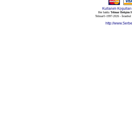
Kullanım Koşulları
Her hakkı
Telmar İletişim H
Telmar©-1997-2026 - İstanbul
http://www.Serb