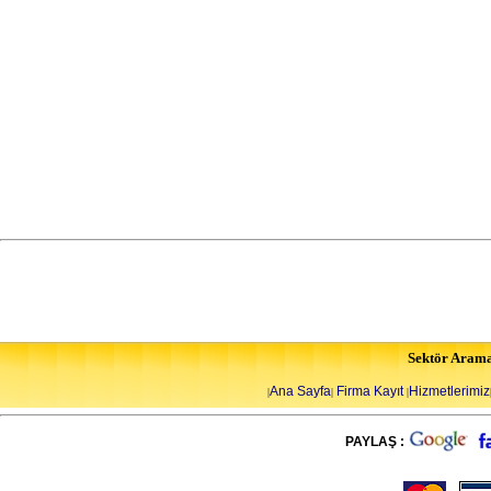
Sektör Aram
Ana Sayfa
Firma Kayıt
Hizmetlerimiz
|
|
|
PAYLAŞ :