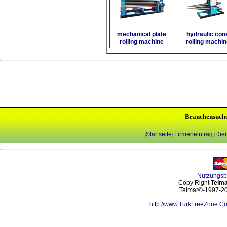
mechanical plate
hydraulic con
rolling machine
rolling machin
Branchensuch
Startseite
Firmeneintrag
Dien
|
|
|
Nutzungs
Copy Right
Telma
Telmar©-1997-202
http://www.TurkFreeZone.C