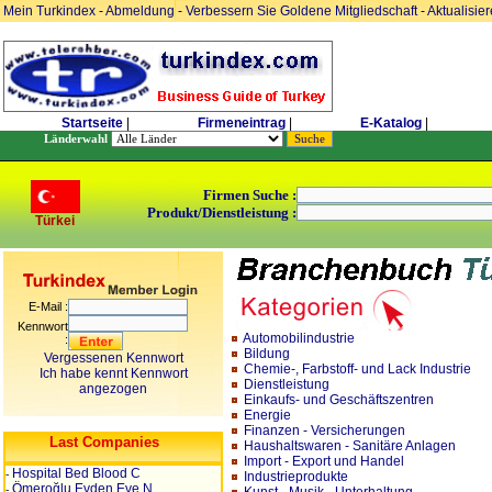
Mein Turkindex
-
Abmeldung
-
Verbessern Sie Goldene Mitgliedschaft
-
Aktualisie
Startseite
|
Firmeneintrag
|
E-Katalog
|
Länderwahl
Firmen Suche :
Produkt/Dienstleistung :
Türkei
E-Mail :
Kennwort
Automobilindustrie
:
Bildung
Vergessenen Kennwort
Chemie-, Farbstoff- und Lack Industrie
Ich habe kennt Kennwort
Dienstleistung
angezogen
Einkaufs- und Geschäftszentren
Energie
Finanzen - Versicherungen
Last Companies
Haushaltswaren - Sanitäre Anlagen
Import - Export und Handel
Hospital Bed Blood C
-
Industrieprodukte
Ömeroğlu Evden Eve N
-