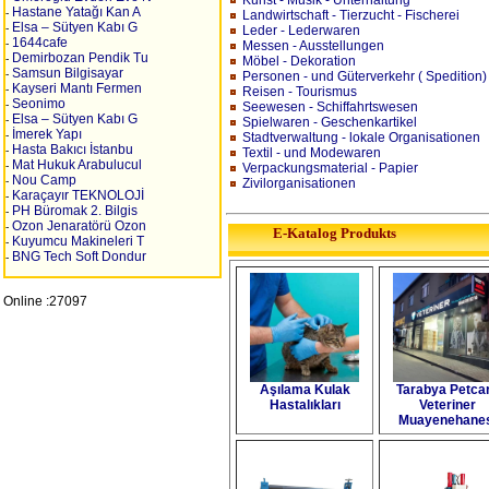
Kunst - Musik - Unterhaltung
Hastane Yatağı Kan A
-
Landwirtschaft - Tierzucht - Fischerei
Elsa – Sütyen Kabı G
-
Leder - Lederwaren
1644cafe
-
Messen - Ausstellungen
Demirbozan Pendik Tu
-
Möbel - Dekoration
Samsun Bilgisayar
-
Personen - und Güterverkehr ( Spedition)
Kayseri Mantı Fermen
-
Reisen - Tourismus
Seonimo
-
Seewesen - Schiffahrtswesen
Elsa – Sütyen Kabı G
-
Spielwaren - Geschenkartikel
İmerek Yapı
-
Stadtverwaltung - lokale Organisationen
Hasta Bakıcı İstanbu
-
Textil - und Modewaren
Mat Hukuk Arabulucul
-
Verpackungsmaterial - Papier
Nou Camp
-
Zivilorganisationen
Karaçayır TEKNOLOJİ
-
PH Büromak 2. Bilgis
-
Ozon Jenaratörü Ozon
-
E-Katalog Produkts
Kuyumcu Makineleri T
-
BNG Tech Soft Dondur
-
Online :27097
Aşılama Kulak
Tarabya Petca
Hastalıkları
Veteriner
Muayenehane