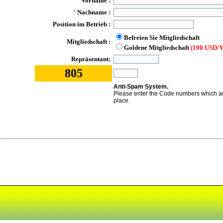
Vorname :
*
Nachname :
*
Position im Betrieb :
Befreien Sie Mitgliedschaft
Mitgliedschaft :
Goldene Mitgliedschaft
(100 USD/Y
Repräsentant:
805
Anti-Spam System.
Please enter the Code numbers which ar
place.