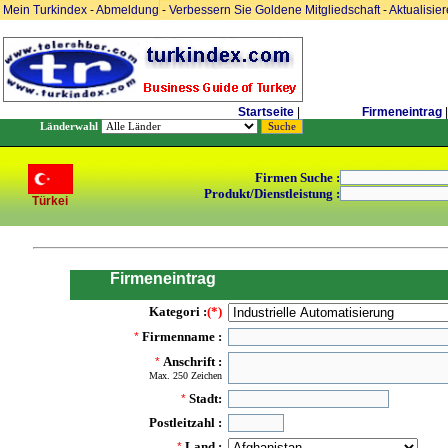
Mein Turkindex
-
Abmeldung
-
Verbessern Sie Goldene Mitgliedschaft
-
Aktualisie
Startseite
|
Firmeneintrag
|
Länderwahl
Firmen Suche :
Produkt/Dienstleistung :
Türkei
Firmeneintrag
Kategori :
(*)
Firmenname :
*
Anschrift :
*
Max. 250 Zeichen
Stadt:
*
Postleitzahl :
Land :
*