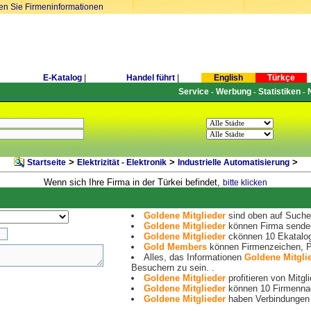
ren Sie Firmeninformationen
E-Katalog
|
Handel führt
|
English
Türkçe
Service
Werbung
Statistiken
-
-
-
>
>
>
Startseite
Elektrizität - Elektronik
Industrielle Automatisierung
Wenn sich Ihre Firma in der Türkei befindet,
bitte klicken
Goldene Mitglieder
sind oben auf Suche 
Goldene Mitglieder
können Firma senden
Goldene Mitglieder
ckönnen 10 Ekatalog
Gold Members
können Firmenzeichen, Pr
Alles, das Informationen
Goldene Mitgli
Besuchern zu sein. .
Goldene Mitglieder
profitieren von Mitgl
Goldene Mitglieder
können 10 Firmennac
Goldene Mitglieder
haben Verbindungen 