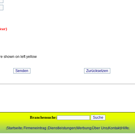
ear)
e shown on left yellow
Branchensuche:
Startseite
Firmeneintrag
Dienstleistungen
Werbung
Über Uns
Kontakt
Hilfe
|
|
|
|
|
|
|
|