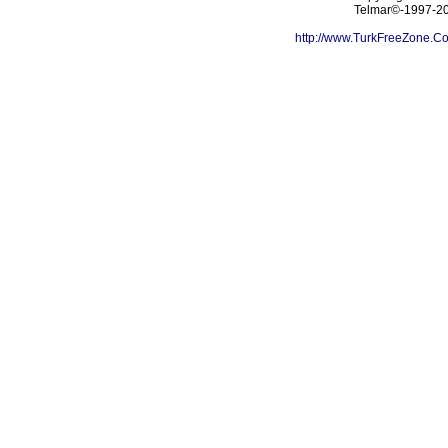
Telmar©-1997-202
http://www.TurkFreeZone.C