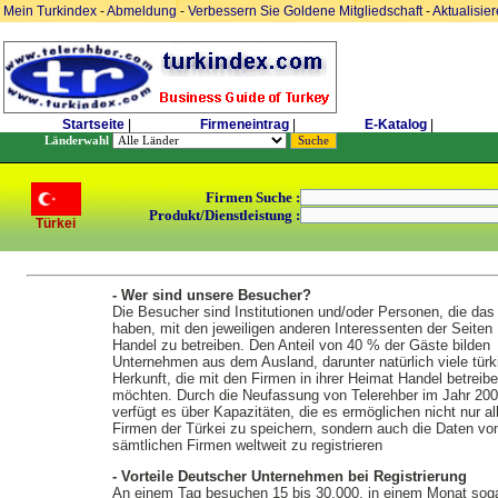
Mein Turkindex
-
Abmeldung
-
Verbessern Sie Goldene Mitgliedschaft
-
Aktualisie
Startseite
|
Firmeneintrag
|
E-Katalog
|
Länderwahl
Firmen Suche :
Produkt/Dienstleistung :
Türkei
- Wer sind unsere Besucher?
Die Besucher sind Institutionen und/oder Personen, die das
haben, mit den jeweiligen anderen Interessenten der Seiten
Handel zu betreiben. Den Anteil von 40 % der Gäste bilden
Unternehmen aus dem Ausland, darunter natürlich viele türk
Herkunft, die mit den Firmen in ihrer Heimat Handel betreib
möchten. Durch die Neufassung von Telerehber im Jahr 20
verfügt es über Kapazitäten, die es ermöglichen nicht nur al
Firmen der Türkei zu speichern, sondern auch die Daten vo
sämtlichen Firmen weltweit zu registrieren
- Vorteile Deutscher Unternehmen bei Registrierung
An einem Tag besuchen 15 bis 30.000, in einem Monat soga