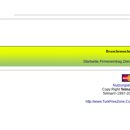
Branchensuch
Startseite
Firmeneintrag
Dien
|
|
|
Nutzungs
Copy Right
Telma
Telmar©-1997-202
http://www.TurkFreeZone.C