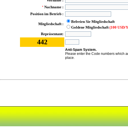
Vorname :
*
Nachname :
*
Position im Betrieb :
Befreien Sie Mitgliedschaft
Mitgliedschaft :
Goldene Mitgliedschaft
(100 USD/Y
Repräsentant:
442
Anti-Spam System.
Please enter the Code numbers which ar
place.