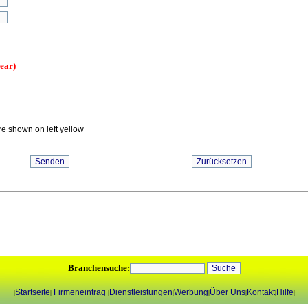
ear)
e shown on left yellow
Branchensuche:
Startseite
Firmeneintrag
Dienstleistungen
Werbung
Über Uns
Kontakt
Hilfe
|
|
|
|
|
|
|
|