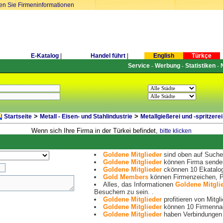
ren Sie Firmeninformationen
E-Katalog
|
Handel führt
|
English
Türkçe
Service
Werbung
Statistiken
-
-
-
>
>
Startseite
Metall - Eisen- und Stahlindustrie
Metallgießerei und -spritzerei
Wenn sich Ihre Firma in der Türkei befindet,
bitte klicken
Goldene Mitglieder
sind oben auf Suche 
Goldene Mitglieder
können Firma senden
Goldene Mitglieder
ckönnen 10 Ekatalog
Gold Members
können Firmenzeichen, Pr
Alles, das Informationen
Goldene Mitgli
Besuchern zu sein. .
Goldene Mitglieder
profitieren von Mitgl
Goldene Mitglieder
können 10 Firmennac
Goldene Mitglieder
haben Verbindungen 