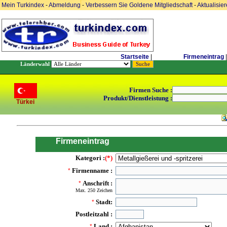
Mein Turkindex
-
Abmeldung
-
Verbessern Sie Goldene Mitgliedschaft
-
Aktualisie
Startseite
|
Firmeneintrag
|
Länderwahl
Firmen Suche :
Produkt/Dienstleistung :
Türkei
Firmeneintrag
Kategori :
(*)
Firmenname :
*
Anschrift :
*
Max. 250 Zeichen
Stadt:
*
Postleitzahl :
Land :
*