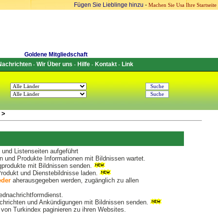
Fügen Sie Lieblinge hinzu
-
Machen Sie Usa Ihre Startseite
Goldene Mitgliedschaft
Nachrichten
Wir Über uns
Hilfe
Kontakt
Link
-
-
-
-
>
und Listenseiten aufgeführt
 und Produkte Informationen mit Bildnissen wartet.
produkte mit Bildnissen senden.
odukt und Dienstebildnisse laden.
eder
aherausgegeben werden, zugänglich zu allen
iednachrichtformdienst.
hrichten und Ankündigungen mit Bildnissen senden.
von Turkindex paginieren zu ihren Websites.